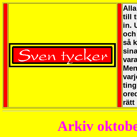
Alla
till
in. 
och 
så k
sina
vara
Men 
varj
ting
ored
rätt 
Arkiv oktob